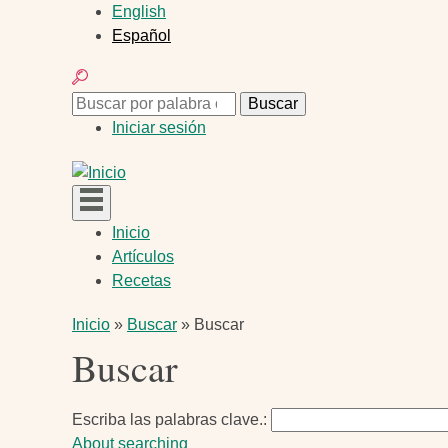
Pasar
English
al
Español
contenido
Buscar
principal
Buscar
Buscar
Menú
Iniciar sesión
de
cuenta
de
Navegación
Inicio
usuario
Artículos
principal
Recetas
Ruta
Inicio
Buscar
Buscar
Buscar
de
navegación
Escriba las palabras clave.
About searching