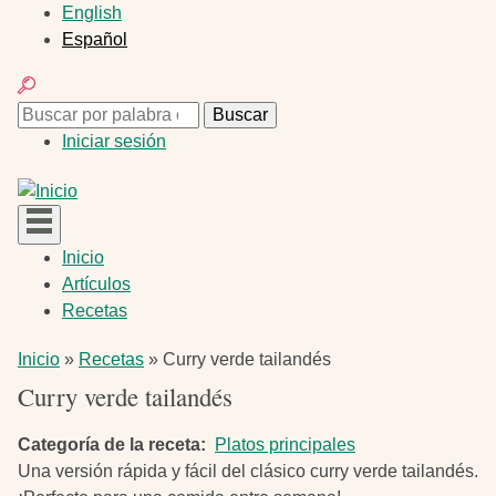
Pasar
English
al
Español
contenido
Buscar
principal
Buscar
Buscar
Menú
Iniciar sesión
de
cuenta
de
usuario
Navegación
Inicio
principal
Artículos
Recetas
Ruta
Inicio
Recetas
Curry verde tailandés
de
Curry verde tailandés
navegación
Categoría de la receta
Platos principales
Una versión rápida y fácil del clásico curry verde tailandés.