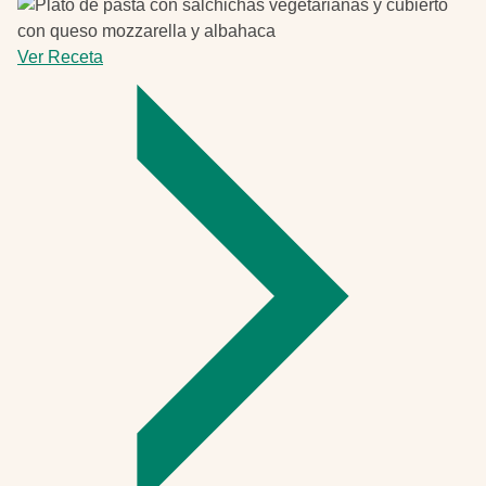
Ver Receta
-
Pasta
vegetariana
al
horno
súper
fácil