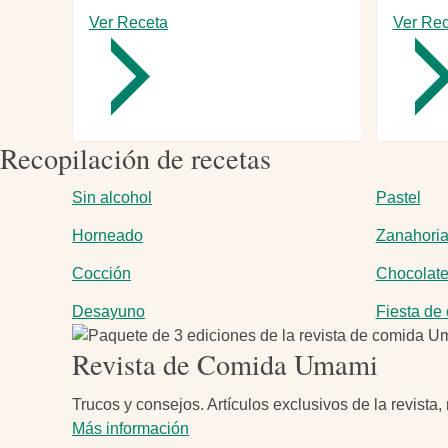
Ver Receta
-
Ver Rec
Quiche
mediterráneo
profundo
Recopilación de recetas
Sin alcohol
Pastel
Horneado
Zanahori
Cocción
Chocolat
Desayuno
Fiesta de 
Imagen
Revista de Comida Umami
Trucos y consejos. Artículos exclusivos de la revista
Más información