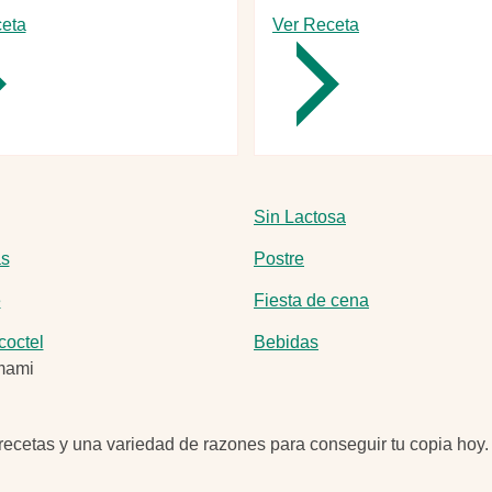
eta
-
Ver Receta
-
Pasta
Pizza
vegetariana
sin
al
gluten
horno
súper
fácil
Sin Lactosa
as
Postre
e
Fiesta de cena
coctel
Bebidas
, recetas y una variedad de razones para conseguir tu copia hoy.