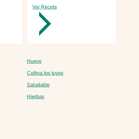
Ver Receta
-
Curry
verde
tailandés
Huevo
Cultiva los tuyos
Saludable
Hierbas