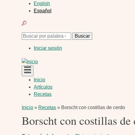
Pasar
English
al
Español
contenido
Buscar
principal
Buscar
Buscar
Menú
Iniciar sesión
de
cuenta
de
Navegación
Inicio
usuario
Artículos
principal
Recetas
Ruta
Inicio
Recetas
Borscht con costillas de cerdo
Borscht con costillas de
de
navegación