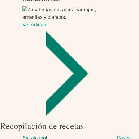
Ver Artículo
-
Un
aplauso
para
las
zanahorias
Recopilación de recetas
Sin alcohol
Pastel