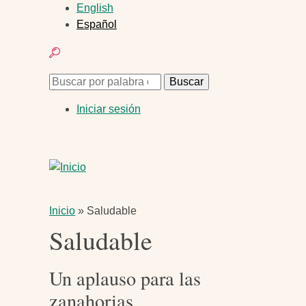
Pasar
English
al
Español
contenido
Buscar
principal
Buscar
Buscar
Menú
Iniciar sesión
de
cuenta
de
usuario
Ruta
Inicio
Saludable
Saludable
de
navegación
Un aplauso para las
zanahorias