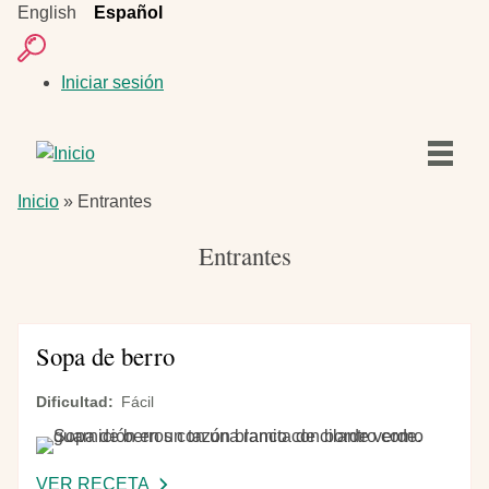
Pasar
English
Español
al
Buscar
contenido
Menú
Iniciar sesión
principal
de
cuenta
de
usuario
Navegación
Inicio
Ruta
Inicio
Entrantes
principal
Artículos
de
Recetas
navegación
Entrantes
Sopa de berro
Dificultad
Fácil
VER RECETA
-