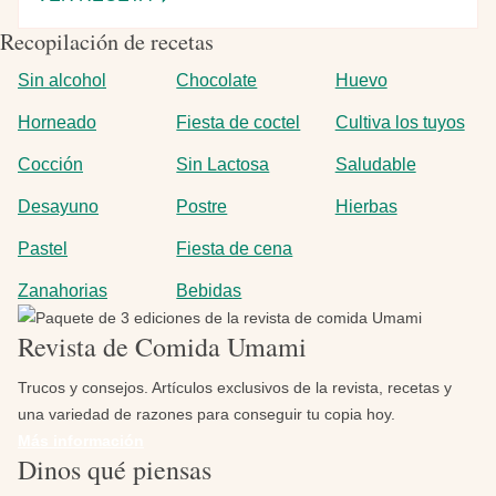
SOPA
Recopilación de recetas
DE
BERRO
Sin alcohol
Chocolate
Huevo
Horneado
Fiesta de coctel
Cultiva los tuyos
Cocción
Sin Lactosa
Saludable
Desayuno
Postre
Hierbas
Pastel
Fiesta de cena
Zanahorias
Bebidas
Imagen
Revista de Comida Umami
Trucos y consejos. Artículos exclusivos de la revista, recetas y
una variedad de razones para conseguir tu copia hoy.
Más información
Dinos qué piensas