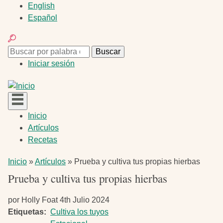
Pasar
English
al
Español
contenido
Buscar
principal
Buscar
Buscar
Menú
Iniciar sesión
de
cuenta
de
usuario
Navegación
Inicio
principal
Artículos
Recetas
Ruta
Inicio
Artículos
Prueba y cultiva tus propias hierbas
de
Prueba y cultiva tus propias hierbas
navegación
por
Holly Foat
4th Julio 2024
Etiquetas
Cultiva los tuyos