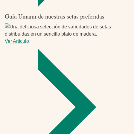
Guía Umami de nuestras setas preferidas
Ver Artículo
-
Guía
Umami
de
nuestras
setas
preferidas